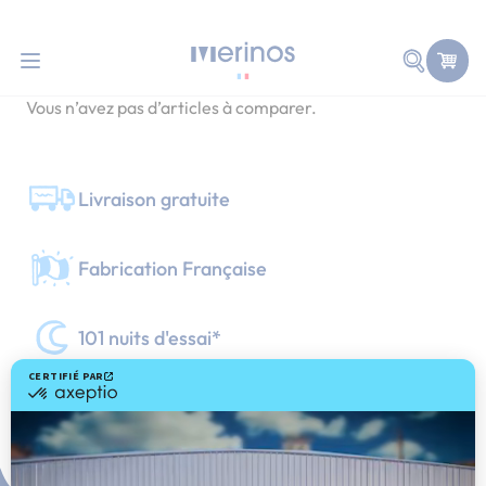
101 nuits d'essai pour tester votre matelas
COMPARER DES PRODUITS
Allez au contenu
Faire une
Vous n’avez pas d’articles à comparer.
Livraison gratuite
Fabrication Française
101 nuits d'essai*
Paiement en 3x ou 4x sans frais