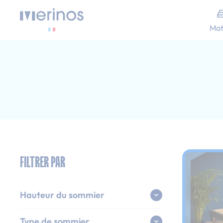
Allez au contenu
Mat
Accueil
Sommiers
Sommier bleu
Sommier bleu : 1
FILTRER PAR
Hauteur du sommier
Type de sommier