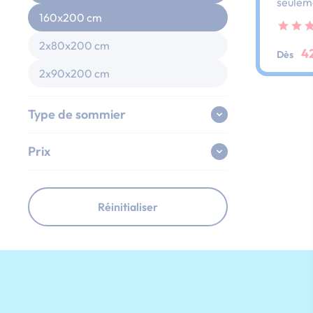
seulem
besoin 
160x200 cm
pour êt
ce soir.
2x80x200 cm
4
Dès
2x90x200 cm
Type de sommier
Prix
Réinitialiser