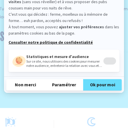
d'une touche originale pour rehausser l'ambiance de votre cham
ion aussi élégante qu'innovante.
SIR UN SOMMIER BLEU ?
est pas une simple décision esthétique ; c'est une démarche réfl
est un
symbole de tranquillité et d'harmonie
. Elle favorise la d
pice au repos. En incorporant un sommier tapissier de cette c
En savoir plus
ez non seulement un sommeil réparateur, mais aussi un
espace 
chic et classique
avec du bleu foncé. En combinaison avec des t
ige, cela apporte un côté élégant sans alourdir la pièce. Des touc
pporter un aspect luxueux et moderne à votre chambre. Dernier c
ces de bleu pour créer une cohérence visuelle.