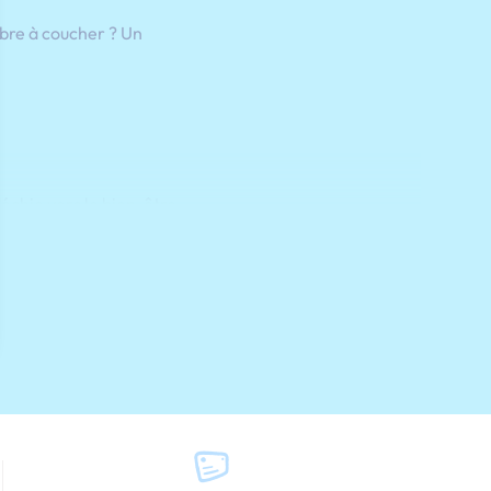
bre à coucher ? Un
échie vers le bien-être.
étente et réduit le stress,
ouleur dans votre
qui encourage la
ons plus neutres, comme
hes de doré ou d’argenté
onseil : choisissez des