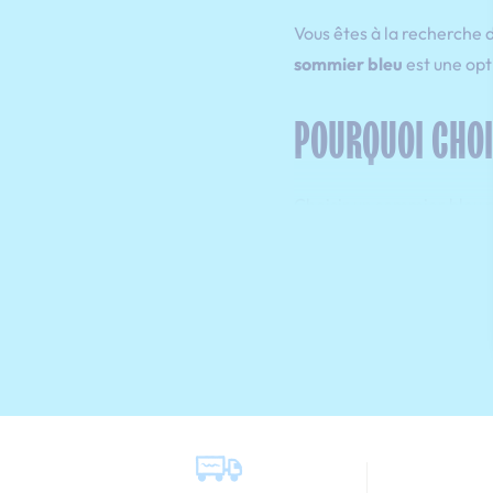
Vous êtes à la recherche 
sommier bleu
est une opt
POURQUOI CHOI
Choisir un sommier bleu n'
En effet, la couleur bleue 
créant une atmosphère pro
chambre, vous vous assur
sérénité
.
Optez alors pour un
look 
le gris, le blanc ou le be
peuvent, quant à elles, a
accessoires avec des nuan