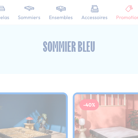
101 nuits d'essai pour tester votre matelas
elas
Sommiers
Ensembles
Accessoires
Promotio
20x190 cm
SOMMIER BLEU
-40%