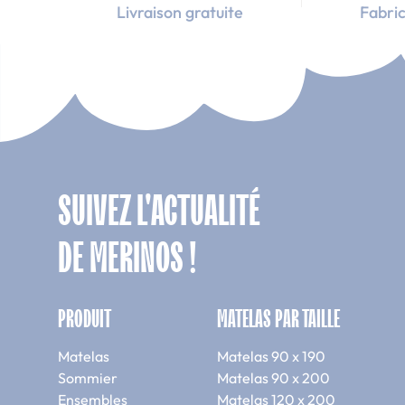
Livraison gratuite
Fabric
QUELS SONT LE
Confort et dur
En choisissant Merinos, 
préfériez un
soutien ferm
Par ailleurs, l’ensemble d
SUIVEZ L'ACTUALITÉ
du matelas pour un enviro
Livraison et in
DE MERINOS !
La livraison
est gratuite
p
son nom l’indique, livré e
PRODUIT
MATELAS PAR TAILLE
mouvements et sans outi
Garanties et 
Matelas
Matelas 90 x 190
Sommier
Matelas 90 x 200
Merinos se distingue non 
Ensembles
Matelas 120 x 200