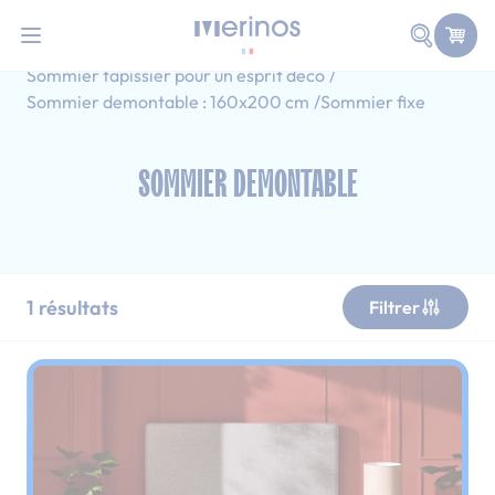
101 nuits d'essai pour tester votre matelas
Allez au contenu
Faire une
Accueil
Sommiers
Sommier demontable
Sommier tapissier pour un esprit déco
Sommier demontable : 160x200 cm
Sommier fixe
SOMMIER DEMONTABLE
1
résultats
Filtrer