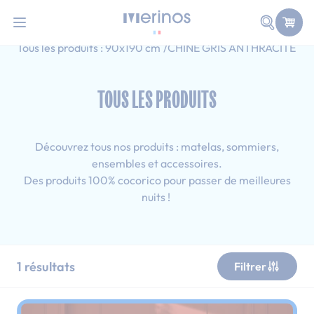
101 nuits d'essai pour tester votre matelas
Allez au contenu
Faire une
Accueil
Tous les produits
Ado
Tous les produits : 90x190 cm
CHINE GRIS ANTHRACITE
TOUS LES PRODUITS
Découvrez tous nos produits : matelas, sommiers,
ensembles et accessoires.
Des produits 100% cocorico pour passer de meilleures
nuits !
1
résultats
Filtrer