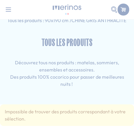
101 nuits d'essai pour tester votre matela
Allez au contenu
Faire une
Accueil
Tous les produits
Simple
Tous les produits : 90x190 cm
CHINE GRIS ANTHRACITE
TOUS LES PRODUITS
Découvrez tous nos produits : matelas, sommiers,
ensembles et accessoires.
Des produits 100% cocorico pour passer de meilleures
nuits !
Impossible de trouver des produits correspondant à votre
sélection.