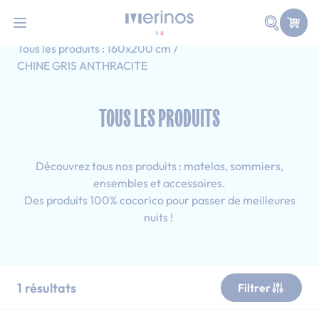
101 nuits d'essai pour tester votre matelas
Allez au contenu
Faire une
Accueil
Tous les produits
Tous les produits : 14 cm
Tous les produits : 160x200 cm
CHINE GRIS ANTHRACITE
TOUS LES PRODUITS
Découvrez tous nos produits : matelas, sommiers,
ensembles et accessoires.
Des produits 100% cocorico pour passer de meilleures
nuits !
1
résultats
Filtrer