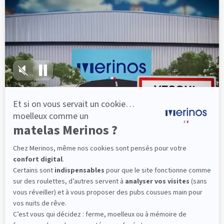
Années après années, vous pouvez compter sur
lui, il ne vous laissera pas tomber.
(12 avis)
260,40 €
434,00 €
Dès
Découvrir
Livraison gratuite
Fabrication Française
101 nuits d'essai*