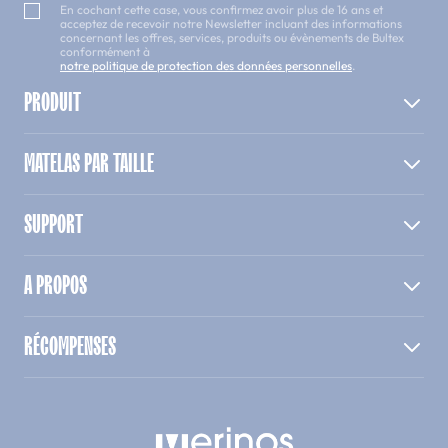
En cochant cette case, vous confirmez avoir plus de 16 ans et
acceptez de recevoir notre Newsletter incluant des informations
concernant les offres, services, produits ou évènements de Bultex
conformément à
notre politique de protection des données personnelles
.
PRODUIT
MATELAS PAR TAILLE
SUPPORT
A PROPOS
RÉCOMPENSES