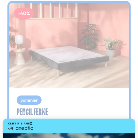
-40%
Sommier
PENCIL FERME
Le plus : soutien ferme
Comme son nom l'indique, ce sommier est
toujours ferme sur la question du soutien.