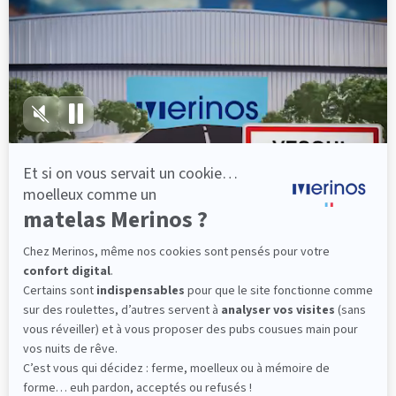
lui, il ne vous laissera pas tomber.
(12 avis)
260,40 €
434,00 €
Dès
Découvrir
Livraison gratuite
Fabrication Française
101 nuits d'essai*