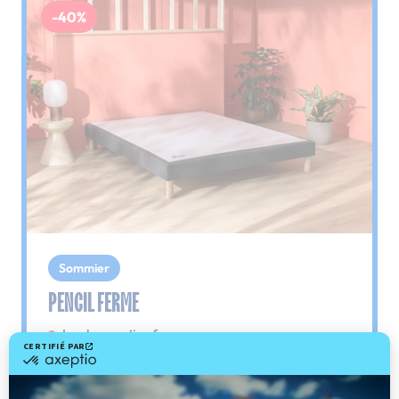
-40%
Sommier
PENCIL FERME
Le plus : soutien ferme
Comme son nom l'indique, ce sommier est
toujours ferme sur la question du soutien.
Années après années, vous pouvez compter sur