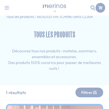
101 nuits d'essai pour tester votre matelas
Allez au contenu
Faire une
Accueil
Tous les produits
Tous les produits : 14 cm
Tous les produits : 160x200 cm
CHINE GRIS CLAIR
TOUS LES PRODUITS
Découvrez tous nos produits : matelas, sommiers,
ensembles et accessoires.
Des produits 100% cocorico pour passer de meilleures
nuits !
1
résultats
Filtrer