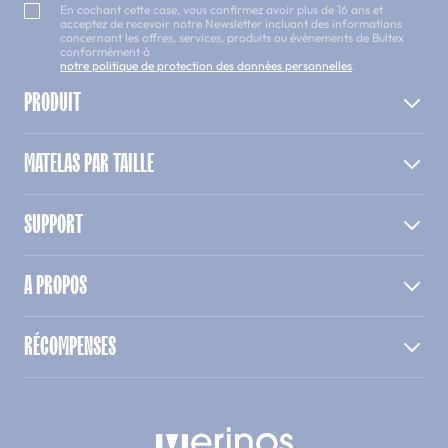
En cochant cette case, vous confirmez avoir plus de 16 ans et
acceptez de recevoir notre Newsletter incluant des informations
concernant les offres, services, produits ou évènements de Bultex
conformément à
notre politique de protection des données personnelles
.
PRODUIT
MATELAS PAR TAILLE
SUPPORT
A PROPOS
RÉCOMPENSES