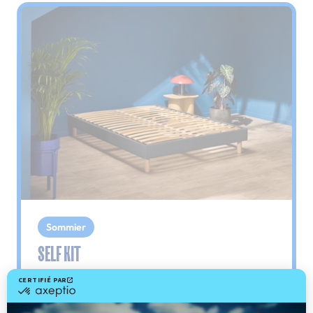
Sommier
SELF KIT
Le plus : livré en kit
Self Kit est un sommier en self service. Il se
monte sans outils et seulement en 10 minutes.