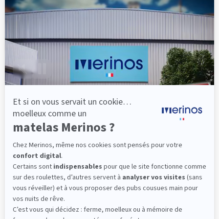
Pas besoin d'être un bon bricoleur pour être sûr
d'avoir un lit monté ce soir.
(6 avis)
424,00 €
Dès
Découvrir
Livraison gratuite
Marque Française
101 nuits d'essai*