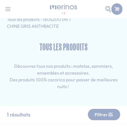
101 nuits d'essai pour tester votre matelas
Allez au contenu
Faire une
Accueil
Tous les produits
Sommier simple
Tous les produits : 160x200 cm
CHINE GRIS ANTHRACITE
TOUS LES PRODUITS
Découvrez tous nos produits : matelas, sommiers,
ensembles et accessoires.
Des produits 100% cocorico pour passer de meilleures
nuits !
1
résultats
Filtrer