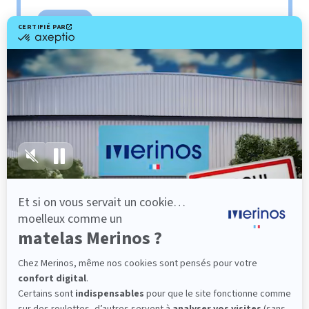
Sommier
PENCIL
Le plus : soutien morphologique
Grâce à ses 3 zones de confort, le sommier
Pencil vous assure tout son soutien. Avec les
épaules, le dos et le bassin qui reposent sur ses
lattes, vous évitez les douleurs au petit matin.
(10 avis)
501,00 €
Découvrir
-40%