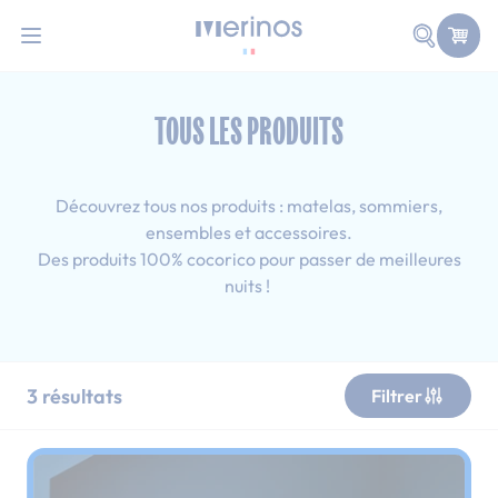
101 nuits d'essai pour tester votre matelas
Allez au contenu
Faire une
Accueil
Tous les produits
Tous les produits : 120x190 cm
TOUS LES PRODUITS
Découvrez tous nos produits : matelas, sommiers,
ensembles et accessoires.
Des produits 100% cocorico pour passer de meilleures
nuits !
3
résultats
Filtrer