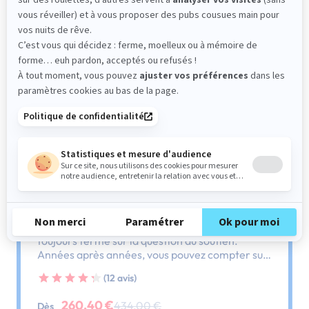
Sommier
PENCIL FERME
Le plus : soutien ferme
Comme son nom l'indique, ce sommier est
toujours ferme sur la question du soutien.
Années après années, vous pouvez compter sur
lui, il ne vous laissera pas tomber.
(12 avis)
260,40 €
434,00 €
Dès