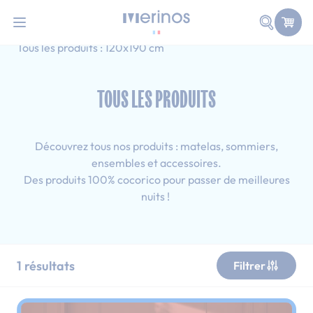
101 nuits d'essai pour tester votre matelas
Allez au contenu
Faire une
Accueil
Tous les produits
Simple
Tous les produits : 120x190 cm
TOUS LES PRODUITS
Découvrez tous nos produits : matelas, sommiers,
ensembles et accessoires.
Des produits 100% cocorico pour passer de meilleures
nuits !
1
résultats
Filtrer