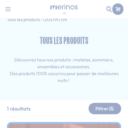
101 nuits d'essai pour tester votre matelas
Allez au contenu
Faire une
Accueil
Tous les produits
Simple
Tous les produits : 120x190 cm
TOUS LES PRODUITS
Découvrez tous nos produits : matelas, sommiers,
ensembles et accessoires.
Des produits 100% cocorico pour passer de meilleures
nuits !
1
résultats
Filtrer