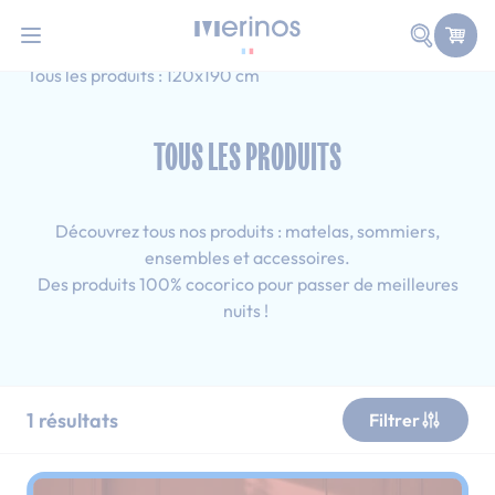
101 nuits d'essai pour tester votre matelas
Allez au contenu
Faire une
Accueil
Tous les produits
Adulte
Tous les produits : 120x190 cm
TOUS LES PRODUITS
Découvrez tous nos produits : matelas, sommiers,
ensembles et accessoires.
Des produits 100% cocorico pour passer de meilleures
nuits !
1
résultats
Filtrer