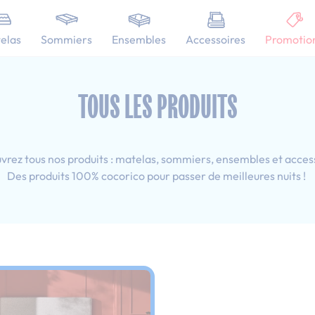
101 nuits d'essai pour tester votre matelas
elas
Sommiers
Ensembles
Accessoires
Promotio
0x190 cm
TOUS LES PRODUITS
rez tous nos produits : matelas, sommiers, ensembles et acces
Des produits 100% cocorico pour passer de meilleures nuits !