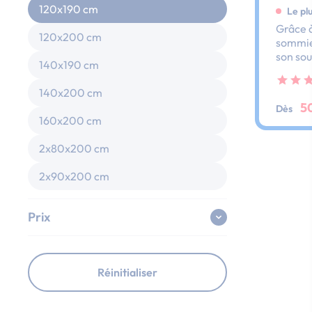
120x190 cm
Le pl
Grâce à
120x200 cm
sommier
son sou
140x190 cm
dos et 
ses lat
140x200 cm
au peti
5
Dès
160x200 cm
2x80x200 cm
2x90x200 cm
Prix
Réinitialiser