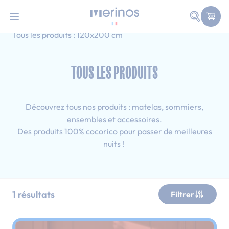
101 nuits d'essai pour tester votre matelas
Allez au contenu
Faire une
Accueil
Tous les produits
Ado
Tous les produits : 120x200 cm
TOUS LES PRODUITS
Découvrez tous nos produits : matelas, sommiers,
ensembles et accessoires.
Des produits 100% cocorico pour passer de meilleures
nuits !
1
résultats
Filtrer