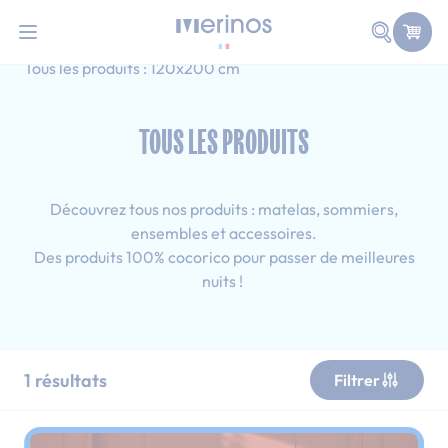
101 nuits d'essai pour tester votre matelas
Allez au contenu
Faire une
Accueil
Tous les produits
Ado
Tous les produits : 120x200 cm
TOUS LES PRODUITS
Découvrez tous nos produits : matelas, sommiers,
ensembles et accessoires.
Des produits 100% cocorico pour passer de meilleures
nuits !
1
résultats
Filtrer