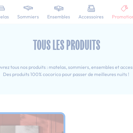
101 nuits d'essai pour tester votre matelas
elas
Sommiers
Ensembles
Accessoires
Promotio
20x200 cm
TOUS LES PRODUITS
rez tous nos produits : matelas, sommiers, ensembles et acces
Des produits 100% cocorico pour passer de meilleures nuits !