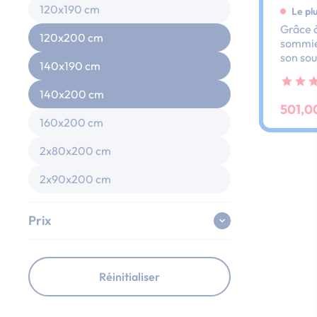
120x190 cm
Le pl
Grâce à
120x200 cm
sommier
son sou
140x190 cm
dos et 
ses lat
140x200 cm
au peti
501,0
160x200 cm
2x80x200 cm
2x90x200 cm
Prix
Réinitialiser