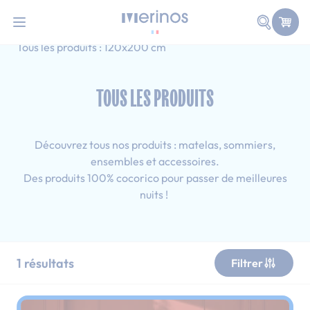
101 nuits d'essai pour tester votre matelas
Allez au contenu
Faire une
Accueil
Tous les produits
Ado
Tous les produits : 120x200 cm
TOUS LES PRODUITS
Découvrez tous nos produits : matelas, sommiers,
ensembles et accessoires.
Des produits 100% cocorico pour passer de meilleures
nuits !
1
résultats
Filtrer