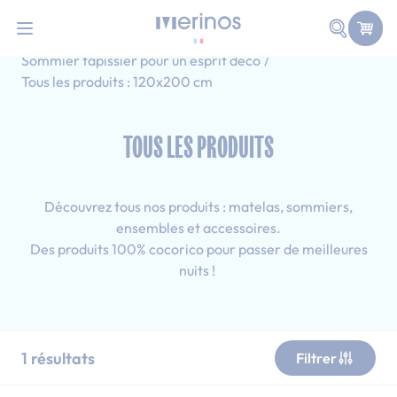
101 nuits d'essai pour tester votre matelas
Allez au contenu
Faire une
Accueil
Tous les produits
Sommier tapissier pour un esprit déco
Tous les produits : 120x200 cm
TOUS LES PRODUITS
Découvrez tous nos produits : matelas, sommiers,
ensembles et accessoires.
Des produits 100% cocorico pour passer de meilleures
nuits !
1
résultats
Filtrer