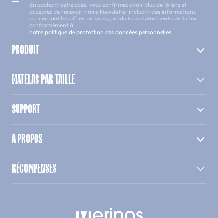
En cochant cette case, vous confirmez avoir plus de 16 ans et
acceptez de recevoir notre Newsletter incluant des informations
concernant les offres, services, produits ou évènements de Bultex
conformément à
notre politique de protection des données personnelles
.
PRODUIT
MATELAS PAR TAILLE
SUPPORT
A PROPOS
RÉCOMPENSES