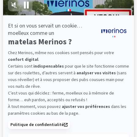
Sommier
PENCIL
Le plus : soutien morphologique
Grâce à ses 3 zones de confort, le sommier
Pencil vous assure tout son soutien. Avec les
épaules, le dos et le bassin qui reposent sur ses
lattes, vous évitez les douleurs au petit matin.
(10 avis)
501,00 €
Découvrir