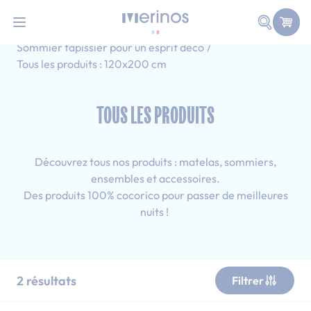
101 nuits d'essai pour tester votre matelas
Allez au contenu
Faire une
Accueil
Tous les produits
Sommier tapissier pour un esprit déco
Tous les produits : 120x200 cm
TOUS LES PRODUITS
Découvrez tous nos produits : matelas, sommiers,
ensembles et accessoires.
Des produits 100% cocorico pour passer de meilleures
nuits !
2
résultats
Filtrer