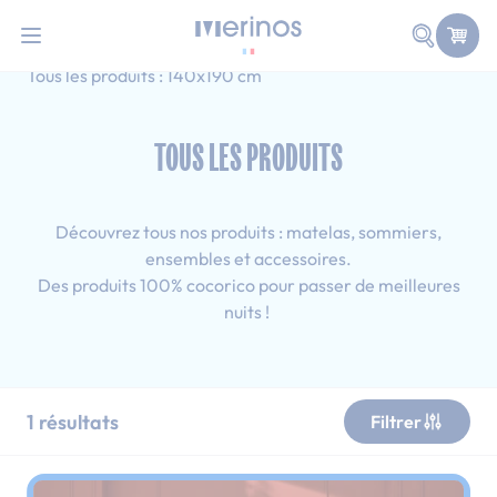
101 nuits d'essai pour tester votre matelas
Allez au contenu
Faire une
Accueil
Tous les produits
Simple
Tous les produits : 140x190 cm
TOUS LES PRODUITS
Découvrez tous nos produits : matelas, sommiers,
ensembles et accessoires.
Des produits 100% cocorico pour passer de meilleures
nuits !
1
résultats
Filtrer