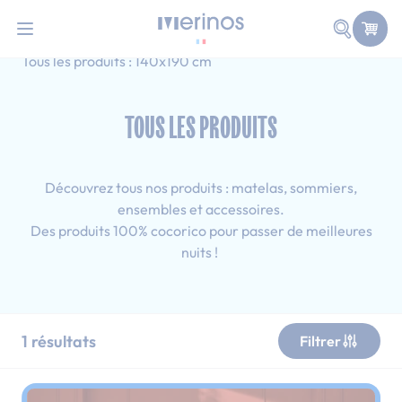
101 nuits d'essai pour tester votre matelas
Allez au contenu
Faire une
Accueil
Tous les produits
Adulte
Tous les produits : 140x190 cm
TOUS LES PRODUITS
Découvrez tous nos produits : matelas, sommiers,
ensembles et accessoires.
Des produits 100% cocorico pour passer de meilleures
nuits !
1
résultats
Filtrer