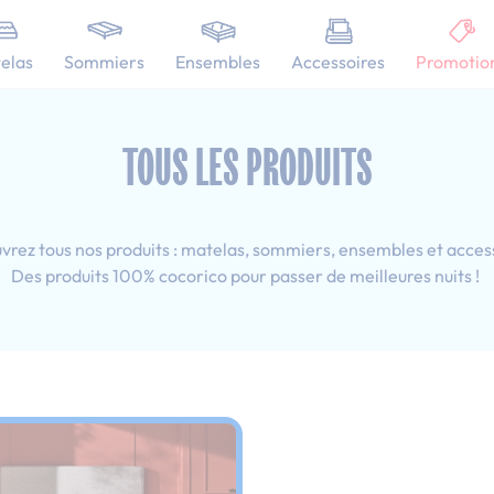
101 nuits d'essai pour tester votre matelas
elas
Sommiers
Ensembles
Accessoires
Promotio
 140x190 cm
TOUS LES PRODUITS
rez tous nos produits : matelas, sommiers, ensembles et acces
Des produits 100% cocorico pour passer de meilleures nuits !