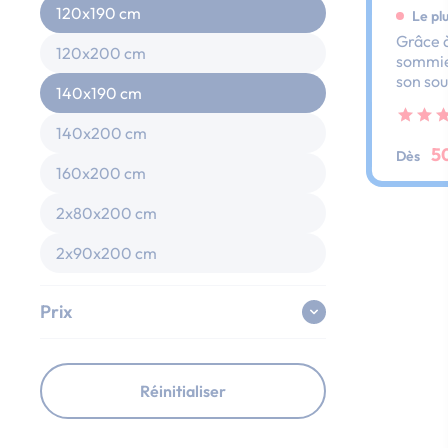
120x190 cm
Le pl
Grâce à
120x200 cm
sommier
son sou
140x190 cm
dos et 
ses lat
140x200 cm
au peti
5
Dès
160x200 cm
2x80x200 cm
2x90x200 cm
Prix
Réinitialiser