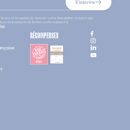
S'inscrire
 16 ans et acceptez de recevoir notre Newsletter incluant des
uits ou évènements de Bultex conformément à
lles
.
RÉCOMPENSES
ançaise
s