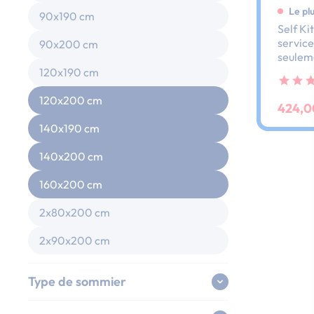
Le plu
90x190 cm
Self Ki
service
90x200 cm
seulem
besoin 
120x190 cm
pour êt
ce soir.
120x200 cm
424,0
140x190 cm
140x200 cm
160x200 cm
2x80x200 cm
2x90x200 cm
Type de sommier