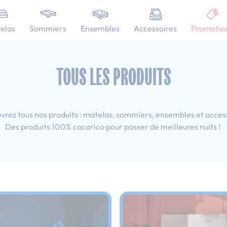
101 nuits d'essai pour tester votre matelas
elas
Sommiers
Ensembles
Accessoires
Promotio
esprit déco
Tous les produits : 140x190 cm
TOUS LES PRODUITS
rez tous nos produits : matelas, sommiers, ensembles et acces
Des produits 100% cocorico pour passer de meilleures nuits !