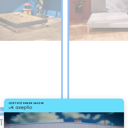
ier
Sommier
IT
PENCIL