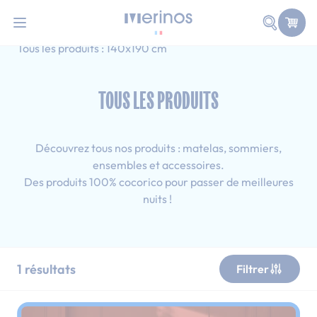
101 nuits d'essai pour tester votre matelas
Allez au contenu
Faire une
Accueil
Tous les produits
Simple
Tous les produits : 140x190 cm
TOUS LES PRODUITS
Découvrez tous nos produits : matelas, sommiers,
ensembles et accessoires.
Des produits 100% cocorico pour passer de meilleures
nuits !
1
résultats
Filtrer