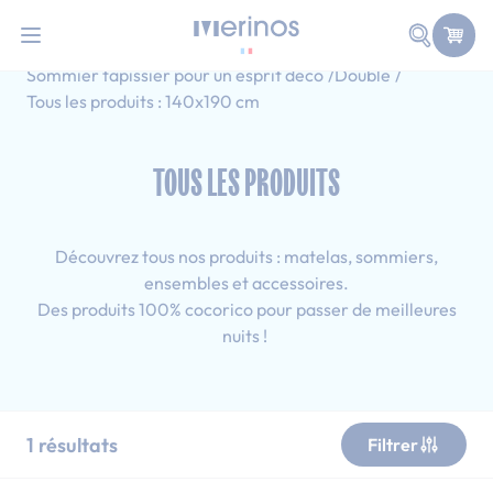
101 nuits d'essai pour tester votre matelas
Allez au contenu
Faire une
Accueil
Tous les produits
Sommier tapissier pour un esprit déco
Double
Tous les produits : 140x190 cm
TOUS LES PRODUITS
Découvrez tous nos produits : matelas, sommiers,
ensembles et accessoires.
Des produits 100% cocorico pour passer de meilleures
nuits !
1
résultats
Filtrer