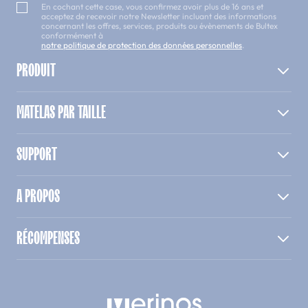
En cochant cette case, vous confirmez avoir plus de 16 ans et
acceptez de recevoir notre Newsletter incluant des informations
concernant les offres, services, produits ou évènements de Bultex
conformément à
notre politique de protection des données personnelles
.
PRODUIT
MATELAS PAR TAILLE
SUPPORT
A PROPOS
RÉCOMPENSES