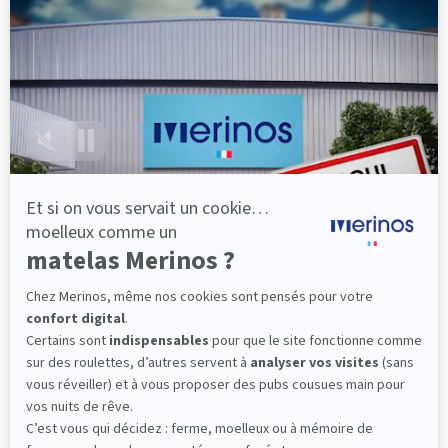
épaules, le dos et le bassin qui reposent sur ses
lattes, vous évitez les douleurs au petit matin.
(10 avis)
501,00 €
Dès
Découvrir
Livraison gratuite
Fabrication Française
101 nuits d'essai*