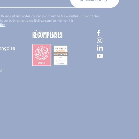
 16 ans et acceptez de recevoir notre Newsletter incluant des
uits ou évènements de Bultex conformément à
lles
.
RÉCOMPENSES
ançaise
s