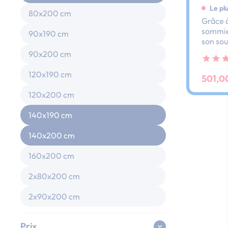
Le pl
80x200 cm
Grâce à
sommier
90x190 cm
son sou
dos et 
90x200 cm
ses lat
au peti
120x190 cm
501,0
120x200 cm
140x190 cm
140x200 cm
160x200 cm
2x80x200 cm
2x90x200 cm
Prix