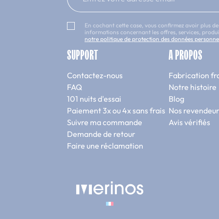
En cochant cette case, vous confirmez avoir plus de
informations concernant les offres, services, prod
notre politique de protection des données personne
SUPPORT
A PROPOS
Contactez-nous
Fabrication fr
FAQ
Notre histoire
101 nuits d'essai
Blog
Paiement 3x ou 4x sans frais
Nos revendeur
Suivre ma commande
Avis vérifiés
Demande de retour
Faire une réclamation