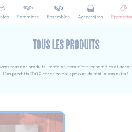
101 nuits d'essai pour tester votre matelas
elas
Sommiers
Ensembles
Accessoires
Promotio
esprit déco
Adulte
Tous les produits : 140x190 cm
TOUS LES PRODUITS
rez tous nos produits : matelas, sommiers, ensembles et acces
Des produits 100% cocorico pour passer de meilleures nuits !