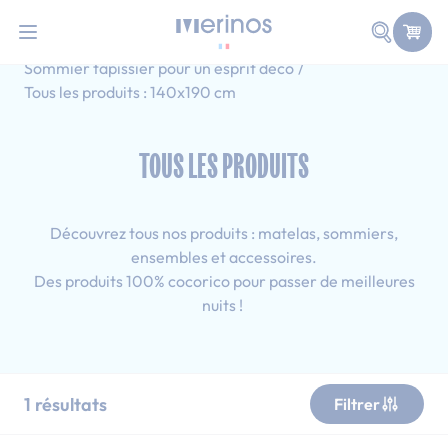
101 nuits d'essai pour tester votre matelas
Allez au contenu
Faire une
Accueil
Tous les produits
Sommier tapissier pour un esprit déco
Tous les produits : 140x190 cm
TOUS LES PRODUITS
Découvrez tous nos produits : matelas, sommiers,
ensembles et accessoires.
Des produits 100% cocorico pour passer de meilleures
nuits !
1
résultats
Filtrer