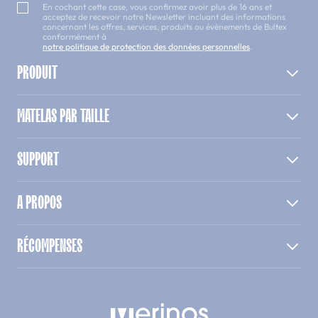
En cochant cette case, vous confirmez avoir plus de 16 ans et
acceptez de recevoir notre Newsletter incluant des informations
concernant les offres, services, produits ou évènements de Bultex
conformément à
notre politique de protection des données personnelles
.
PRODUIT
MATELAS PAR TAILLE
SUPPORT
A PROPOS
RÉCOMPENSES