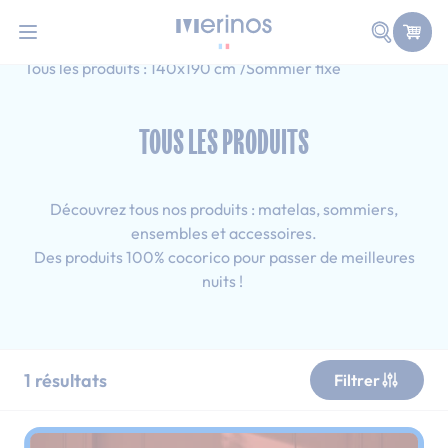
101 nuits d'essai pour tester votre matelas
Allez au contenu
Faire une
Accueil
Tous les produits
Adulte
Tous les produits : 140x190 cm
Sommier fixe
TOUS LES PRODUITS
Découvrez tous nos produits : matelas, sommiers,
ensembles et accessoires.
Des produits 100% cocorico pour passer de meilleures
nuits !
1
résultats
Filtrer