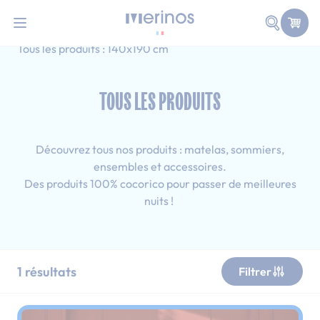
101 nuits d'essai pour tester votre matelas
Allez au contenu
Faire une
Accueil
Tous les produits
Adulte
Tous les produits : 140x190 cm
TOUS LES PRODUITS
Découvrez tous nos produits : matelas, sommiers,
ensembles et accessoires.
Des produits 100% cocorico pour passer de meilleures
nuits !
1
résultats
Filtrer