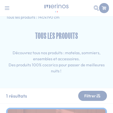
101 nuits d'essai pour tester votre matelas
Allez au contenu
Faire une
Accueil
Tous les produits
Simple
Tous les produits : 140x190 cm
TOUS LES PRODUITS
Découvrez tous nos produits : matelas, sommiers,
ensembles et accessoires.
Des produits 100% cocorico pour passer de meilleures
nuits !
1
résultats
Filtrer