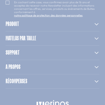
En cochant cette case, vous confirmez avoir plus de 16 ans et
acceptez de recevoir notre Newsletter incluant des informations
concernant les offres, services, produits ou évènements de Bultex
conformément à
notre politique de protection des données personnelles
.
PRODUIT
MATELAS PAR TAILLE
SUPPORT
A PROPOS
RÉCOMPENSES