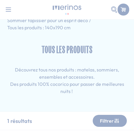
101 nuits d'essai pour tester votre matelas
Allez au contenu
Faire une
Accueil
Tous les produits
Sommier tapissier pour un esprit déco
Tous les produits : 140x190 cm
TOUS LES PRODUITS
Découvrez tous nos produits : matelas, sommiers,
ensembles et accessoires.
Des produits 100% cocorico pour passer de meilleures
nuits !
1
résultats
Filtrer