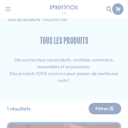
101 nuits d'essai pour tester votre matelas
Allez au contenu
Faire une
Accueil
Tous les produits
Simple
Tous les produits : 140x190 cm
TOUS LES PRODUITS
Découvrez tous nos produits : matelas, sommiers,
ensembles et accessoires.
Des produits 100% cocorico pour passer de meilleures
nuits !
1
résultats
Filtrer