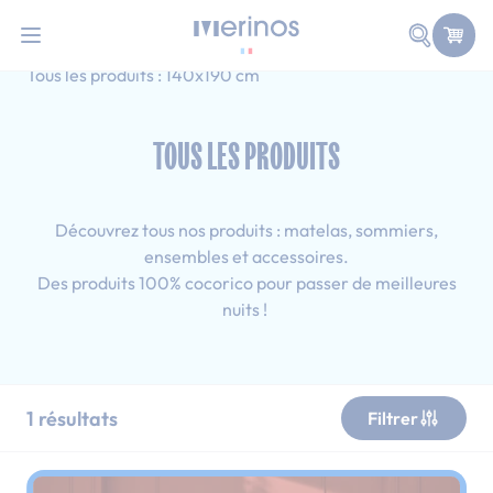
101 nuits d'essai pour tester votre matelas
Allez au contenu
Faire une
Accueil
Tous les produits
Simple
Tous les produits : 140x190 cm
TOUS LES PRODUITS
Découvrez tous nos produits : matelas, sommiers,
ensembles et accessoires.
Des produits 100% cocorico pour passer de meilleures
nuits !
1
résultats
Filtrer