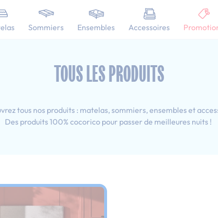
101 nuits d'essai pour tester votre matelas
elas
Sommiers
Ensembles
Accessoires
Promotio
0x190 cm
TOUS LES PRODUITS
rez tous nos produits : matelas, sommiers, ensembles et acces
Des produits 100% cocorico pour passer de meilleures nuits !