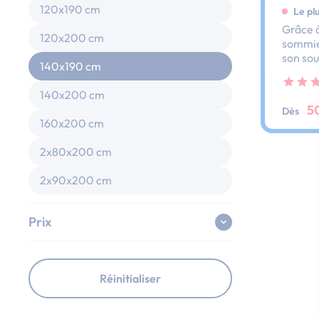
120x190 cm
Le pl
Grâce à
120x200 cm
sommier
son sou
140x190 cm
dos et 
ses lat
140x200 cm
au peti
5
Dès
160x200 cm
2x80x200 cm
2x90x200 cm
Prix
Réinitialiser