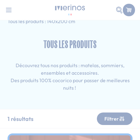
101 nuits d'essai pour tester votre matelas
Allez au contenu
Faire une
Accueil
Tous les produits
Adulte
Tous les produits : 140x200 cm
TOUS LES PRODUITS
Découvrez tous nos produits : matelas, sommiers,
ensembles et accessoires.
Des produits 100% cocorico pour passer de meilleures
nuits !
1
résultats
Filtrer