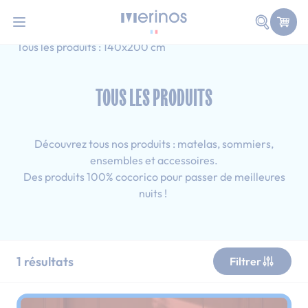
101 nuits d'essai pour tester votre matelas
Allez au contenu
Faire une
Accueil
Tous les produits
Simple
Tous les produits : 140x200 cm
TOUS LES PRODUITS
Découvrez tous nos produits : matelas, sommiers,
ensembles et accessoires.
Des produits 100% cocorico pour passer de meilleures
nuits !
1
résultats
Filtrer