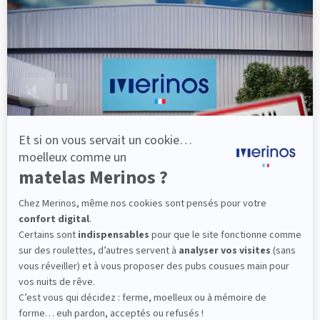
lattes, vous évitez les douleurs au petit matin.
(10 avis)
501,00 €
Dès
Découvrir
Livraison gratuite
Marque Française
101 nuits d'essai*