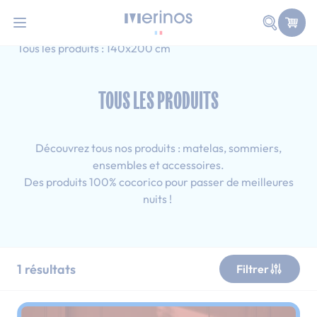
101 nuits d'essai pour tester votre matelas
Allez au contenu
Faire une
Accueil
Tous les produits
Simple
Tous les produits : 140x200 cm
TOUS LES PRODUITS
Découvrez tous nos produits : matelas, sommiers,
ensembles et accessoires.
Des produits 100% cocorico pour passer de meilleures
nuits !
1
résultats
Filtrer