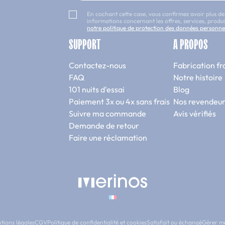
En cochant cette case, vous confirmez avoir plus de
informations concernant les offres, services, prod
notre politique de protection des données personne
SUPPORT
A PROPOS
Contactez-nous
Fabrication fr
FAQ
Notre histoire
101 nuits d'essai
Blog
Paiement 3x ou 4x sans frais
Nos revendeur
Suivre ma commande
Avis vérifiés
Demande de retour
Faire une réclamation
tions légales
CGV
Politique de confidentialité et cookies
Satisfait ou échangé
Gérer m