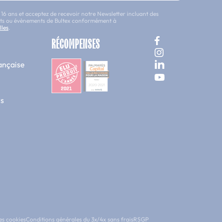
 16 ans et acceptez de recevoir notre Newsletter incluant des
uits ou évènements de Bultex conformément à
lles
.
RÉCOMPENSES
ançaise
s
es cookies
Conditions générales du 3x/4x sans frais
RSGP