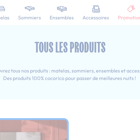
101 nuits d'essai pour tester votre matelas
elas
Sommiers
Ensembles
Accessoires
Promotio
: 140x200 cm
Sommier kit
TOUS LES PRODUITS
rez tous nos produits : matelas, sommiers, ensembles et acces
Des produits 100% cocorico pour passer de meilleures nuits !