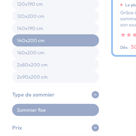
120x190 cm
Le pl
Grâce à
120x200 cm
sommier
son sou
140x190 cm
dos et 
ses lat
140x200 cm
au peti
5
Dès
160x200 cm
2x80x200 cm
2x90x200 cm
Type de sommier
Sommier fixe
Prix