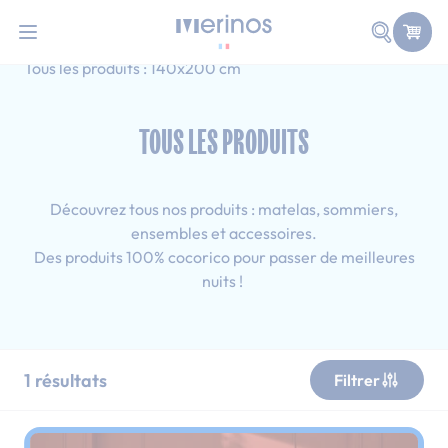
101 nuits d'essai pour tester votre matelas
Allez au contenu
Faire une
Accueil
Tous les produits
Adulte
Tous les produits : 140x200 cm
TOUS LES PRODUITS
Découvrez tous nos produits : matelas, sommiers,
ensembles et accessoires.
Des produits 100% cocorico pour passer de meilleures
nuits !
1
résultats
Filtrer