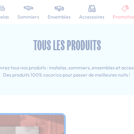
101 nuits d'essai pour tester votre matelas
elas
Sommiers
Ensembles
Accessoires
Promotio
: 140x200 cm
TOUS LES PRODUITS
rez tous nos produits : matelas, sommiers, ensembles et acces
Des produits 100% cocorico pour passer de meilleures nuits !