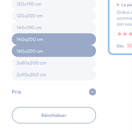
120x190 cm
Le pl
Grâce à
120x200 cm
sommier
son sou
140x190 cm
dos et 
ses lat
140x200 cm
au peti
5
Dès
160x200 cm
2x80x200 cm
2x90x200 cm
Prix
Réinitialiser