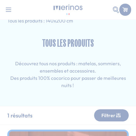
101 nuits d'essai pour tester votre matelas
Allez au contenu
Faire une
Accueil
Tous les produits
Simple
Tous les produits : 140x200 cm
TOUS LES PRODUITS
Découvrez tous nos produits : matelas, sommiers,
ensembles et accessoires.
Des produits 100% cocorico pour passer de meilleures
nuits !
1
résultats
Filtrer