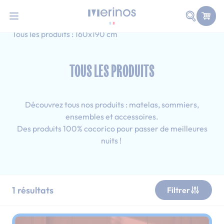
101 nuits d'essai pour tester votre matelas
Allez au contenu
Faire une
Accueil
Tous les produits
Simple
Tous les produits : 160x190 cm
TOUS LES PRODUITS
Découvrez tous nos produits : matelas, sommiers,
ensembles et accessoires.
Des produits 100% cocorico pour passer de meilleures
nuits !
1
résultats
Filtrer