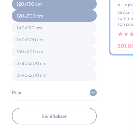
120x190 cm
Le pl
Grâce à
120x200 cm
sommier
son sou
140x190 cm
dos et 
ses lat
140x200 cm
au peti
501,0
160x200 cm
2x80x200 cm
2x90x200 cm
Prix
Réinitialiser