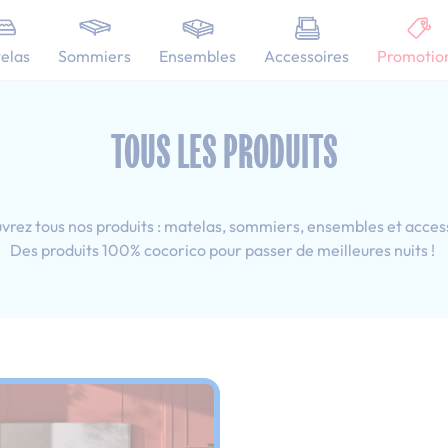
101 nuits d'essai pour tester votre matelas
elas
Sommiers
Ensembles
Accessoires
Promotio
 160x190 cm
TOUS LES PRODUITS
rez tous nos produits : matelas, sommiers, ensembles et acces
Des produits 100% cocorico pour passer de meilleures nuits !