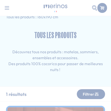
101 nuits d'essai pour tester votre matelas
Allez au contenu
Faire une
Accueil
Tous les produits
Adulte
Tous les produits : 160x190 cm
TOUS LES PRODUITS
Découvrez tous nos produits : matelas, sommiers,
ensembles et accessoires.
Des produits 100% cocorico pour passer de meilleures
nuits !
1
résultats
Filtrer