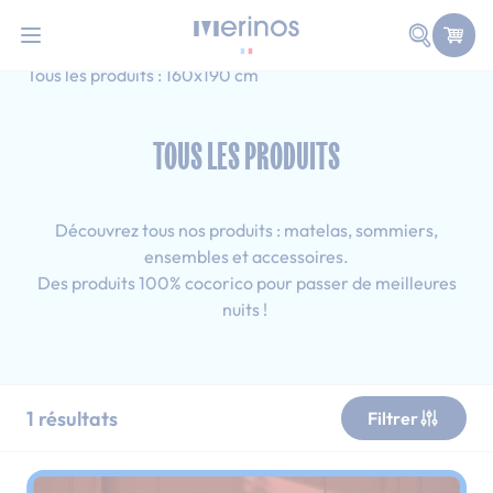
101 nuits d'essai pour tester votre matelas
Allez au contenu
Faire une
Accueil
Tous les produits
Adulte
Tous les produits : 160x190 cm
TOUS LES PRODUITS
Découvrez tous nos produits : matelas, sommiers,
ensembles et accessoires.
Des produits 100% cocorico pour passer de meilleures
nuits !
1
résultats
Filtrer