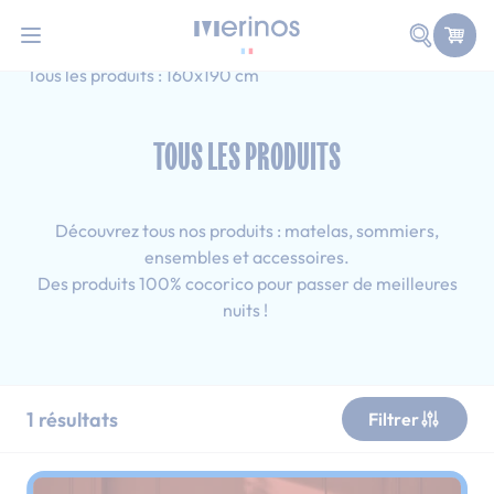
101 nuits d'essai pour tester votre matelas
Allez au contenu
Faire une
Accueil
Tous les produits
Simple
Tous les produits : 160x190 cm
TOUS LES PRODUITS
Découvrez tous nos produits : matelas, sommiers,
ensembles et accessoires.
Des produits 100% cocorico pour passer de meilleures
nuits !
1
résultats
Filtrer