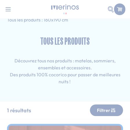
101 nuits d'essai pour tester votre matelas
Allez au contenu
Faire une
Accueil
Tous les produits
Simple
Tous les produits : 160x190 cm
TOUS LES PRODUITS
Découvrez tous nos produits : matelas, sommiers,
ensembles et accessoires.
Des produits 100% cocorico pour passer de meilleures
nuits !
1
résultats
Filtrer