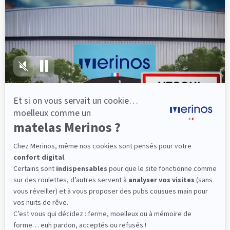
lattes, vous évitez les douleurs au petit matin.
(10 avis)
501,00 €
Dès
Découvrir
Livraison gratuite
Marque Française
101 nuits d'essai*