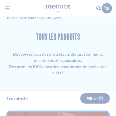
101 nuits d'essai pour tester votre matelas
Allez au contenu
Faire une
Accueil
Tous les produits
Simple
Tous les produits : 160x190 cm
TOUS LES PRODUITS
Découvrez tous nos produits : matelas, sommiers,
ensembles et accessoires.
Des produits 100% cocorico pour passer de meilleures
nuits !
1
résultats
Filtrer