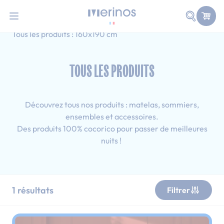
101 nuits d'essai pour tester votre matelas
Allez au contenu
Faire une
Accueil
Tous les produits
Simple
Tous les produits : 160x190 cm
TOUS LES PRODUITS
Découvrez tous nos produits : matelas, sommiers,
ensembles et accessoires.
Des produits 100% cocorico pour passer de meilleures
nuits !
1
résultats
Filtrer