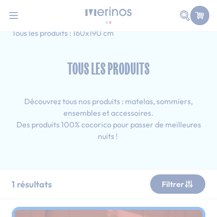
101 nuits d'essai pour tester votre matelas
Allez au contenu
Faire une
Accueil
Tous les produits
Simple
Tous les produits : 160x190 cm
TOUS LES PRODUITS
Découvrez tous nos produits : matelas, sommiers,
ensembles et accessoires.
Des produits 100% cocorico pour passer de meilleures
nuits !
1
résultats
Filtrer